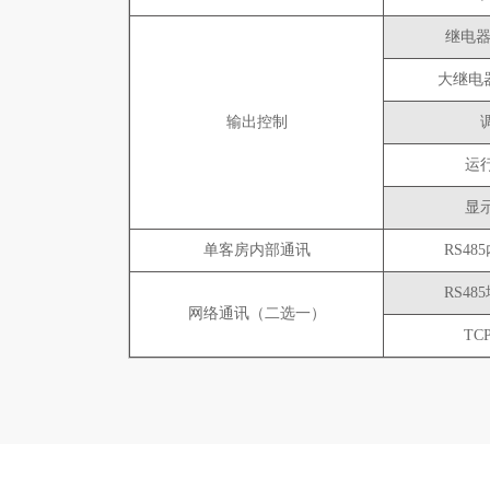
继电器A
大继电器A
输出控制
运
显
单客房内部通讯
RS4
RS4
网络通讯（二选一）
TC