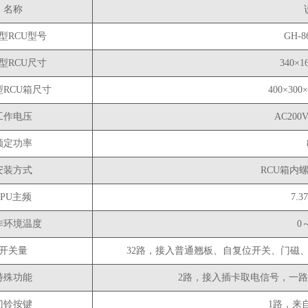
名称
型RCU型号
GH-
型RCU尺寸
340×1
RCU箱尺寸
400×300
工作电压
AC200
额定功率
安装方式
RCU箱内
CPU主频
7.3
作环境温度
0
开关量
32路，接入普通翘板、自复位开关、门磁
特殊功能
2路，接入插卡取电信号，一路为A
门铃按键
1路，来