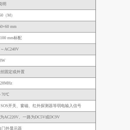
说明
860（M）
60×60 mm
×100 mm标配
V～AC240V
8W
螺丝固定或外置
728MHz
～70℃
、SOS开关、窗磁、红外探测器等弱电输入信号
C220V、一路为DC5V或DC9V
自门外显示器