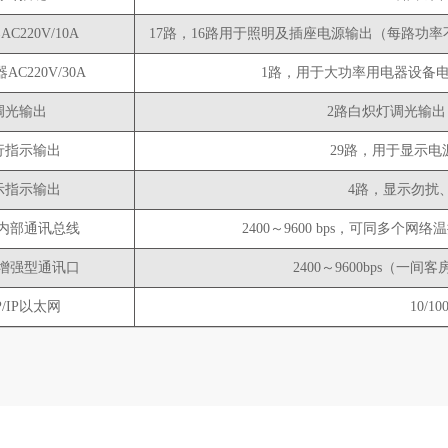
C220V/10A
17路，16路用于照明及插座电源输出（每路功率
C220V/30A
1路，用于大功率用电器设备电
调光输出
2路白炽灯调光输出
行指示输出
29路，用于显示
示指示输出
4路，显示勿扰
85内部通讯总线
2400～9600 bps，可同多
85增强型通讯口
2400～9600bps（
P/IP以太网
10/1